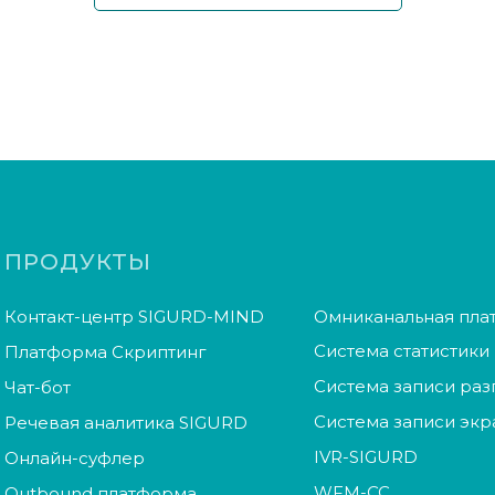
ПРОДУКТЫ
Контакт-центр SIGURD-MIND
Омниканальная пла
Система статистики
Платформа Скриптинг
Система записи ра
Чат-бот
Система записи экр
Речевая аналитика SIGURD
IVR-SIGURD
Онлайн-суфлер
WFM-СС
Outbound платформа